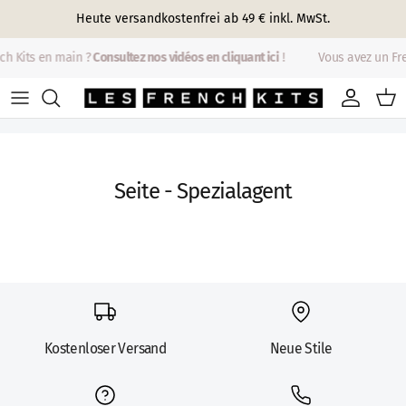
Direkt zum Inhalt
Heute versandkostenfrei ab 49 € inkl. MwSt.
ch Kits en main ?
Consultez nos vidéos en cliquant ici
!
Vous avez un Fr
Konto
Eink
Seite - Spezialagent
Kostenloser Versand
Neue Stile