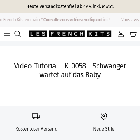
Direkt zum Inhalt
Heute versandkostenfrei ab 49 € inkl. MwSt.
n French Kits en main ?
Consultez nos vidéos en cliquant ici
!
Vous avez 
Konto
Eink
Video-Tutorial – K-0058 – Schwanger
wartet auf das Baby
Kostenloser Versand
Neue Stile