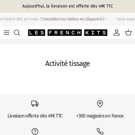
Aller au contenu
Aujourd'hui, la livraison est offerte dès 49€ TTC
n French Kits en main ?
Consultez nos vidéos en cliquant ici
!
Vous avez
Compte
Pani
Activité tissage
Livraison offerte dès 49€ TTC
+300 magasins en France