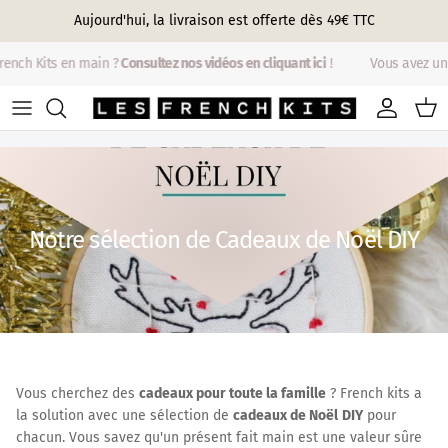
Aller au contenu
Aujourd'hui, la livraison est offerte dès 49€ TTC
nch Kits en main ?
Consultez nos vidéos en cliquant ici
!
Vous avez un F
Compte
Pani
Notre sélection de Cadeaux de Noël DIY
Vous cherchez des
cadeaux pour toute la famille
? French kits a
la solution avec une sélection de
cadeaux de Noël
DIY
pour
chacun. Vous savez qu'un présent fait main est une valeur sûre