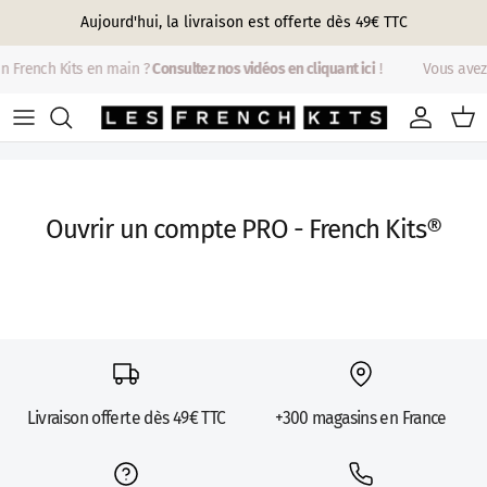
Aller au contenu
Aujourd'hui, la livraison est offerte dès 49€ TTC
n French Kits en main ?
Consultez nos vidéos en cliquant ici
!
Vous avez
Compte
Pani
Ouvrir un compte PRO - French Kits®
Livraison offerte dès 49€ TTC
+300 magasins en France