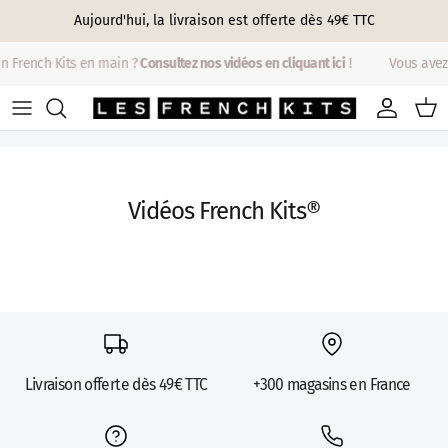
Aller au contenu
Aujourd'hui, la livraison est offerte dès 49€ TTC
n French Kits en main ?
Consultez nos vidéos en cliquant ici
!
Vous avez
Compte
Pani
Vidéos French Kits®
Livraison offerte dès 49€ TTC
+300 magasins en France