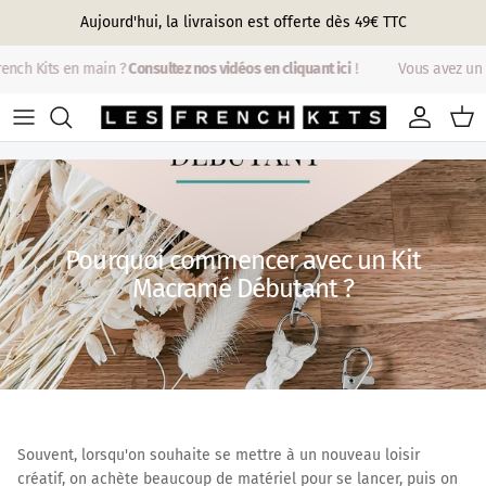
Aller au contenu
Aujourd'hui, la livraison est offerte dès 49€ TTC
nch Kits en main ?
Consultez nos vidéos en cliquant ici
!
Vous avez un F
Compte
Pani
Pourquoi commencer avec un Kit
Macramé Débutant ?
Souvent, lorsqu'on souhaite se mettre à un nouveau loisir
créatif, on achète beaucoup de matériel pour se lancer, puis on