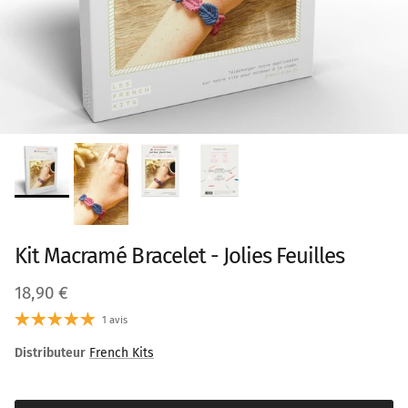
Kit Macramé Bracelet - Jolies Feuilles
Prix habituel
18,90 €
1 avis
Distributeur
French Kits