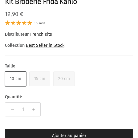
Kit Broderie Frida Kahlo
Prix habituel
19,90 €
55 avis
Distributeur
French Kits
Collection
Best Seller in Stock
Taille
10 cm
15 cm
20 cm
Quantité
Ajouter au panier