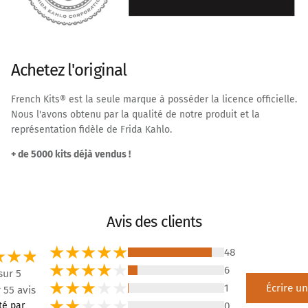
Achetez l'original
French Kits® est la seule marque à posséder la licence officielle.
Nous l'avons obtenu par la qualité de notre produit et la
représentation fidèle de Frida Kahlo.
+ de 5000 kits déjà vendus !
Avis des clients
48
6
sur 5
1
Écrire un
 55 avis
té par
0