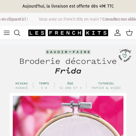
Aller au contenu
Aujourd'hui, la livraison est offerte dès 49€ TTC
 cliquant ici
!
Vous avez un French Kits en main ?
Consultez nos vidéos e
Compte
Pani
Passer aux informations produits