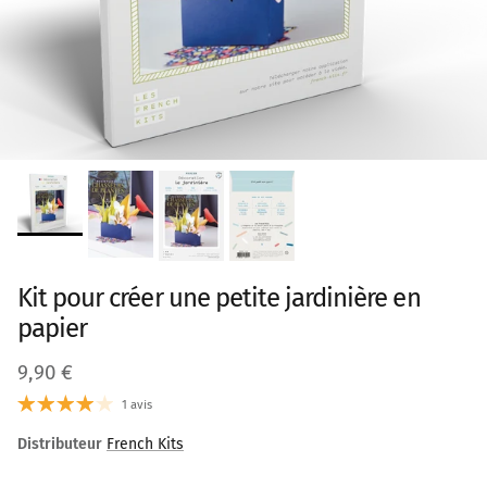
Kit pour créer une petite jardinière en
papier
Prix habituel
9,90 €
1 avis
Distributeur
French Kits