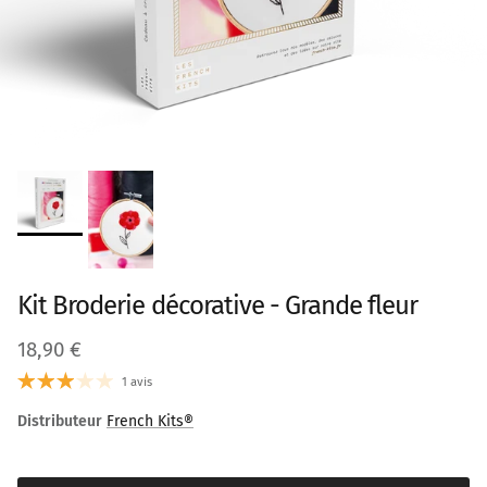
Kit Broderie décorative - Grande fleur
Prix habituel
18,90 €
1 avis
Distributeur
French Kits®