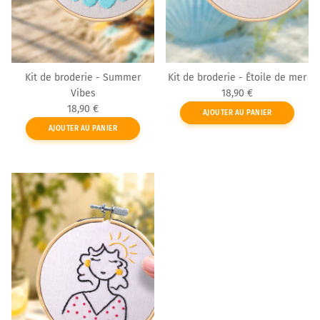
Kit de broderie - Summer
Kit de broderie - Étoile de mer
Prix habituel
Vibes
18,90 €
Prix habituel
18,90 €
AJOUTER AU PANIER
AJOUTER AU PANIER