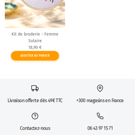
Kit de broderie - Femme
Solaire
Prix habituel
18,90 €
AJOUTER AU PANIER
Livraison offerte dès 49€ TTC
+300 magasins en France
Contactez-nous
06 43 97 15 71