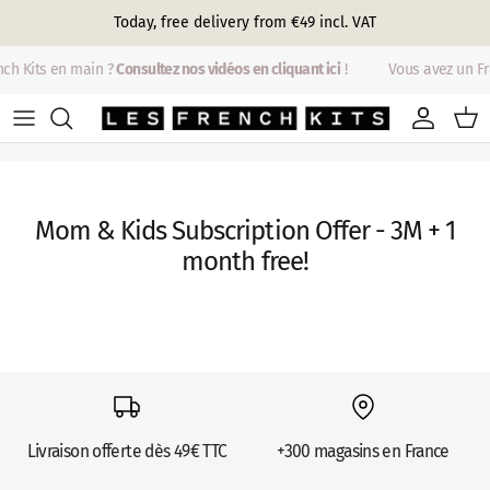
Skip to content
Today, free delivery from €49 incl. VAT
nch Kits en main ?
Consultez nos vidéos en cliquant ici
!
Vous avez un Fr
Account
Cart
Mom & Kids Subscription Offer - 3M + 1
month free!
Livraison offerte dès 49€ TTC
+300 magasins en France