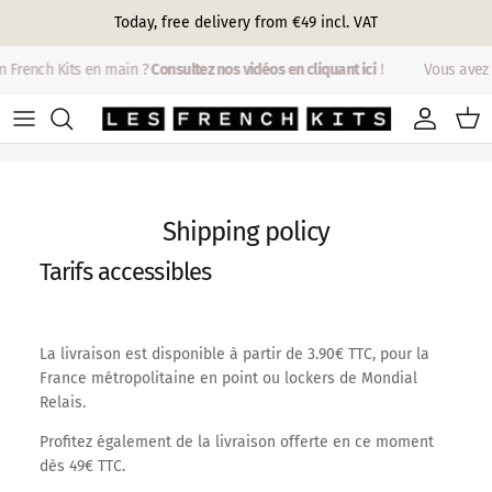
Skip to content
Today, free delivery from €49 incl. VAT
n French Kits en main ?
Consultez nos vidéos en cliquant ici
!
Vous avez 
Account
Cart
Shipping policy
Tarifs accessibles
La livraison est disponible à partir de 3.90€ TTC, pour la
France métropolitaine en point ou lockers de Mondial
Relais.
Profitez également de la livraison offerte en ce moment
dès 49€ TTC.