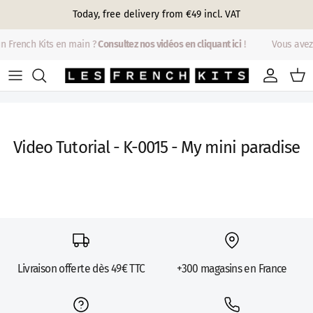
Skip to content
Today, free delivery from €49 incl. VAT
n French Kits en main ?
Consultez nos vidéos en cliquant ici
!
Vous avez
Account
Cart
Video Tutorial - K-0015 - My mini paradise
Livraison offerte dès 49€ TTC
+300 magasins en France