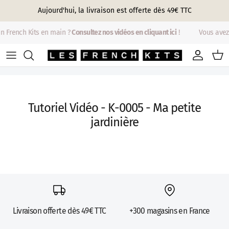
Aller au contenu
Aujourd'hui, la livraison est offerte dès 49€ TTC
n French Kits en main ?
Consultez nos vidéos en cliquant ici
!
Vous avez
Compte
Pani
Tutoriel Vidéo - K-0005 - Ma petite
jardinière
Livraison offerte dès 49€ TTC
+300 magasins en France