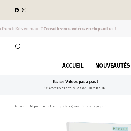
Aller au contenu
Facebook
Instagram
rench Kits en main ?
Consultez nos vidéos en cliquant ici
!
V
Recherche
ACCUEIL
NOUVEAUTÉS
Facile : Vidéos pas à pas !
👉 Accessibles à tous, rapide : 30 min à 3h !
Accueil
Kit pour créer 4 vide-poches géométriques en papier
Passer aux informations produits