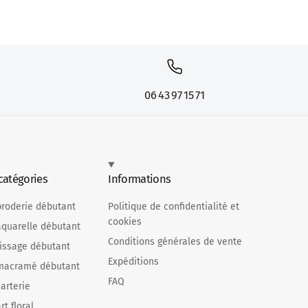
06 43 97 15 71
catégories
Informations
broderie débutant
Politique de confidentialité et
cookies
aquarelle débutant
Conditions générales de vente
tissage débutant
Expéditions
 macramé débutant
FAQ
carterie
rt floral