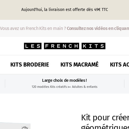
Aujourd'hui, la livraison est offerte dès 49€ TTC
ous avez un French Kits en main ?
Consultez nos vidéos en cliquant i
KITS BRODERIE
KITS MACRAMÉ
KITS A
Large choix de modèles !
120 modèles Kits créatifs ✂️ Adultes & enfants
Kit pour crée
géométriques