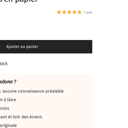
2 avis
Ajouter au panier
Stock
adorer ?
s : aucune connaissance préalable
t à faire
nclus
nt et loin des écrans
originale