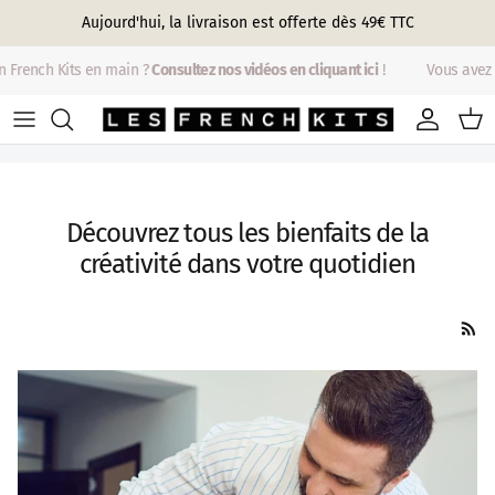
Aller au contenu
Aujourd'hui, la livraison est offerte dès 49€ TTC
 French Kits en main ?
Consultez nos vidéos en cliquant ici
!
Vous avez 
Compte
Pani
Découvrez tous les bienfaits de la
créativité dans votre quotidien